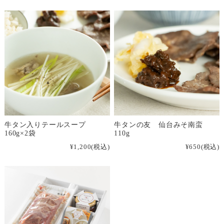
牛タン入りテールスープ
牛タンの友 仙台みそ南蛮
160g×2袋
110g
¥1,200
(税込)
¥650
(税込)