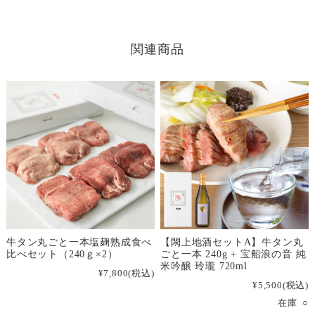
関連商品
牛タン丸ごと一本塩麹熟成食べ
【閖上地酒セットA】牛タン丸
比べセット（240ｇ×2）
ごと一本 240g + 宝船浪の音 純
米吟醸 玲瓏 720ml
¥7,800
(税込)
¥5,500
(税込)
在庫 ○