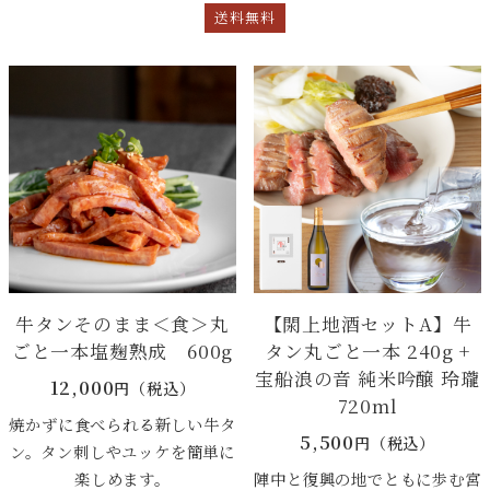
送料無料
牛タンそのまま＜食＞丸
【閖上地酒セットA】牛
ごと一本塩麹熟成 600g
タン丸ごと一本 240g +
宝船浪の音 純米吟醸 玲瓏
12,000
円（税込）
720ml
焼かずに食べられる新しい牛タ
5,500
円（税込）
ン。タン刺しやユッケを簡単に
楽しめます。
陣中と復興の地でともに歩む宮