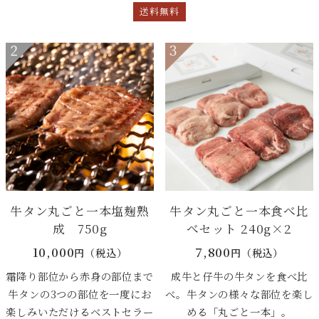
送料無料
牛タン丸ごと一本塩麹熟
牛タン丸ごと一本食べ比
成 750g
べセット 240g×2
10,000
7,800
円（税込）
円（税込）
霜降り部位から赤身の部位まで
成牛と仔牛の牛タンを食べ比
牛タンの3つの部位を一度にお
べ。牛タンの様々な部位を楽し
楽しみいただけるベストセラー
める「丸ごと一本」。