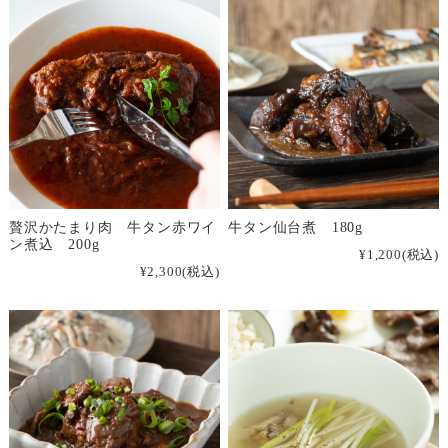
贅沢かたまり肉 牛タン赤ワイ
牛タン仙台煮 180g
ン煮込 200g
¥1,200
(税込)
¥2,300
(税込)