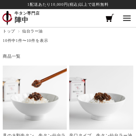
1配送あたり10,000円(税込)以上で送料無料
牛タン専門店
陣中
トップ
仙台ラー油
10件中1件〜10件を表示
商品一覧
具の９割牛タン 牛タン仙台ラ
辛口タイプ 牛タン仙台ラー油