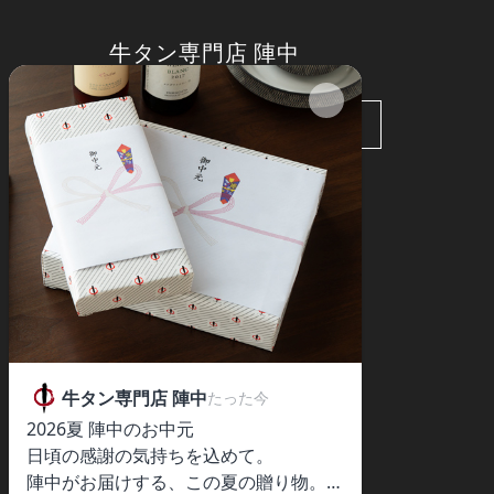
牛タン専門店 陣中
企業サイト
〒981-1204
宮城県名取市閖上東三丁目9-1