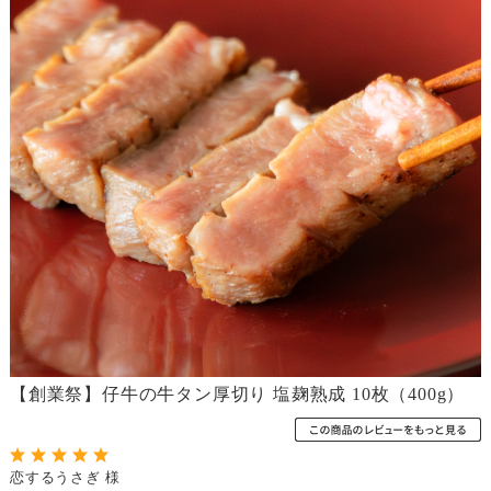
【創業祭】仔牛の牛タン厚切り 塩麹熟成 10枚（400g）
恋するうさぎ 様