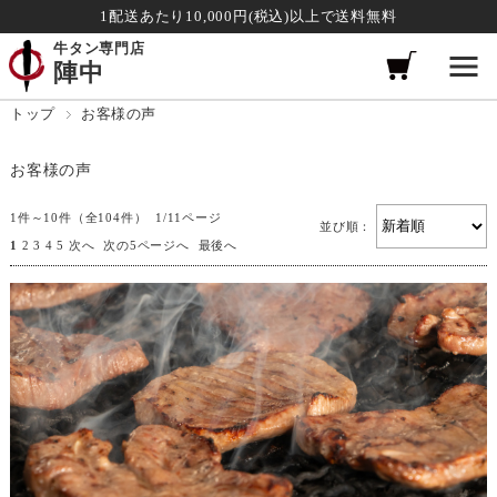
1配送あたり10,000円(税込)以上で送料無料
牛タン専門店
陣中
トップ
お客様の声
お客様の声
1件～10件（全104件） 1/11ページ
並び順：
1
2
3
4
5
次へ
次の5ページへ
最後へ