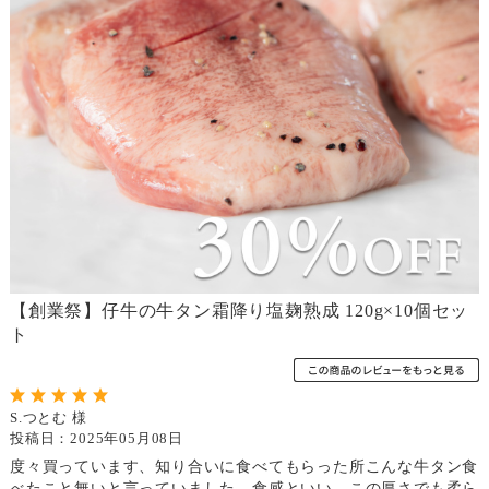
【創業祭】仔牛の牛タン霜降り塩麹熟成 120g×10個セッ
ト
S.つとむ 様
投稿日：2025年05月08日
度々買っています、知り合いに食べてもらった所こんな牛タン食
べたこと無いと言っていました。食感といい、この厚さでも柔ら