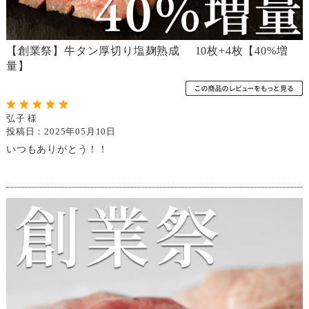
【創業祭】牛タン厚切り塩麹熟成 10枚+4枚【40%増
量】
弘子 様
投稿日：2025年05月10日
いつもありがとう！！