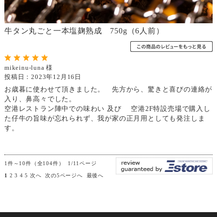
牛タン丸ごと一本塩麹熟成 750g（6人前）
mikeinu-luna 様
投稿日：2023年12月16日
お歳暮に使わせて頂きました。 先方から、驚きと喜びの連絡が
入り、鼻高々でした。
空港レストラン陣中での味わい 及び 空港2F特設売場で購入し
た仔牛の旨味が忘れられず、我が家の正月用としても発注しま
す。
1件～10件（全104件） 1/11ページ
1
2
3
4
5
次へ
次の5ページへ
最後へ