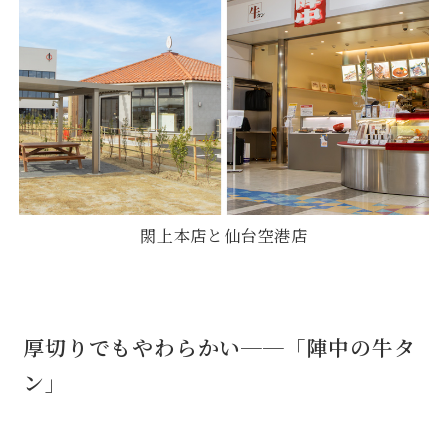
閖上本店と仙台空港店
厚切りでもやわらかい──「陣中の牛タ
ン」