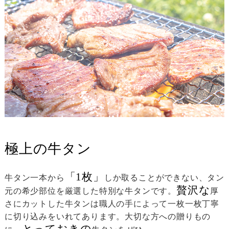
極上の牛タン
「1枚」
牛タン一本から
しか取ることができない、タン
贅沢な
元の希少部位を厳選した特別な牛タンです。
厚
さにカットした牛タンは職人の手によって一枚一枚丁寧
に切り込みをいれてあります。大切な方への贈りもの
とっておきの