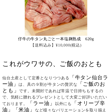
仔牛の牛タン丸ごと一本塩麹熟成 620g
【送料込み】¥10,000
(税込)
これがウワサの、ご飯のおとも
「牛タン仙台ラ
仙台土産として定番となりつつある
ー油」
「ご飯のお
は、具の９割が牛タンの贅沢な
とも」
です。未開封であれば常温で日持ちもするの
で、気軽に贈れるプレゼントとして大変ご好評いただい
「ラー油」
「オリーブ辛
ております。
以外にも
油」「米油」
など様々なバリエーションを取り揃え