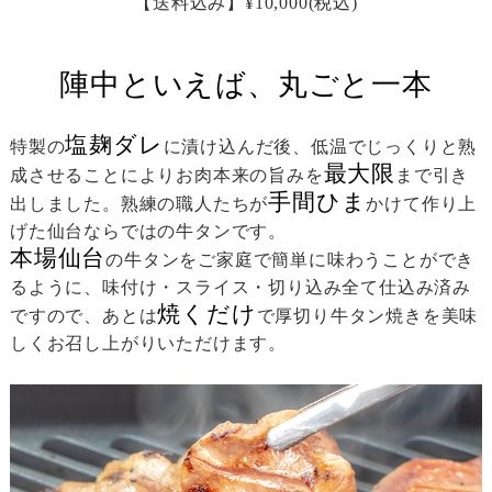
【送料込み】¥10,000
(税込)
陣中といえば、丸ごと一本
塩麹ダレ
特製の
に漬け込んだ後、低温でじっくりと熟
最大限
成させることによりお肉本来の旨みを
まで引き
手間ひま
出しました。熟練の職人たちが
かけて作り上
げた仙台ならではの牛タンです。
本場仙台
の牛タンをご家庭で簡単に味わうことができ
るように、味付け・スライス・切り込み全て仕込み済み
焼くだけ
ですので、あとは
で厚切り牛タン焼きを美味
しくお召し上がりいただけます。